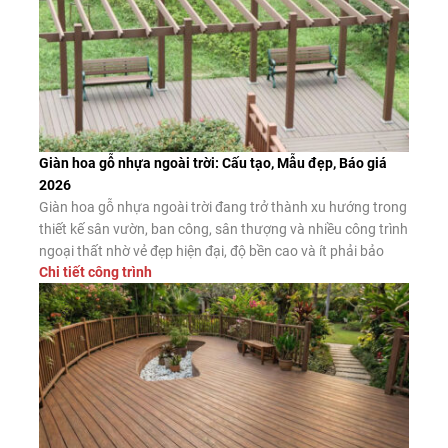
Giàn hoa gỗ nhựa ngoài trời: Cấu tạo, Mẫu đẹp, Báo giá
2026
Giàn hoa gỗ nhựa ngoài trời đang trở thành xu hướng trong
thiết kế sân vườn, ban công, sân thượng và nhiều công trình
ngoại thất nhờ vẻ đẹp hiện đại, độ bền cao và ít phải bảo
Chi tiết công trình
dưỡng. Đây là giải pháp thay thế hiệu quả cho giàn hoa gỗ
tự nhiên và giàn […]