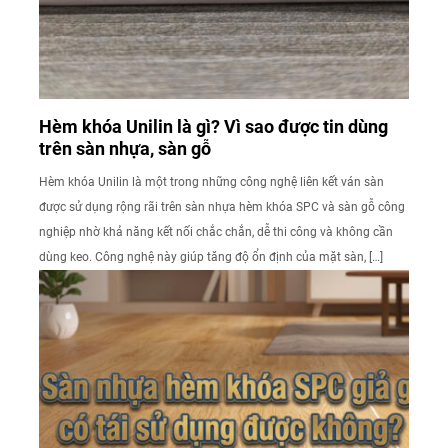
Hèm khóa Unilin là gì? Vì sao được tin dùng
trên sàn nhựa, sàn gỗ
Hèm khóa Unilin là một trong những công nghệ liên kết ván sàn
được sử dụng rộng rãi trên sàn nhựa hèm khóa SPC và sàn gỗ công
nghiệp nhờ khả năng kết nối chắc chắn, dễ thi công và không cần
dùng keo. Công nghệ này giúp tăng độ ổn định của mặt sàn, […]