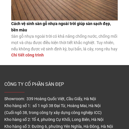
Cách vệ sinh sàn gỗ nhựa ngoài trời giúp sàn sạch đẹp,
bền màu
Sàn gỗ nhựa ngoài trời có khả năng chống nước, chống mối
mọt và chịu được điều kiện thời tiết khắc nghiệt. Tuy nhiên,
nếu không được vệ sinh định kỳ, bụi bẩn, lá cây, rong rêu hay
Chi tiết công trình
dầu mỡ vẫn có thể tích tụ trên bề mặt, làm giảm tính thẩm
mỹ và tăng […]
CÔNG TY CỔ PHẦN SÀN ĐẸP
Showroom: 339 Hoàng Quốc Việt, Cầu Giấy, Hà Nội
Kho hàng số 1: số 1 ngõ 38 Đại Từ, Hoàng Mai, Hà Nội
(Cuối ngõ 38, trong công ty xây dựng công nghiệp ICC)
Kho hàng số 2: Tổ 4, phường Cự Khối, Long Biên, Hà Nội
Kho hàng số 3: Đường 6, phường Yên Nghĩa, Hà Đông, Hà Nội