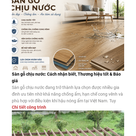
Sàn gỗ chịu nước: Cách nhận biết, Thương hiệu tốt & Báo
giá
Sàn gỗ chịu nước đang trở thành lựa chọn được nhiều gia
đình ưu tiên nhờ khả năng chống ẩm, hạn chế cong vênh và
phù hợp với điều kiện khí hậu nóng ẩm tại Việt Nam. Tuy
Chi tiết công trình
nhiên, không phải sản phẩm nào được quảng cáo là “chịu
nước” cũng có chất lượng như […]