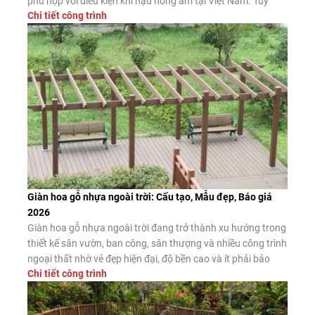
phù hợp với điều kiện khí hậu nóng ẩm tại Việt Nam. Tuy
Chi tiết công trình
nhiên, không phải sản phẩm nào được quảng cáo là “chịu
nước” cũng có chất lượng như […]
Giàn hoa gỗ nhựa ngoài trời: Cấu tạo, Mẫu đẹp, Báo giá
2026
Giàn hoa gỗ nhựa ngoài trời đang trở thành xu hướng trong
thiết kế sân vườn, ban công, sân thượng và nhiều công trình
ngoại thất nhờ vẻ đẹp hiện đại, độ bền cao và ít phải bảo
Chi tiết công trình
dưỡng. Đây là giải pháp thay thế hiệu quả cho giàn hoa gỗ
tự nhiên và giàn […]