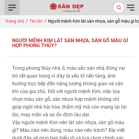
0916.422.522
/
/
Trang chủ
Tin tức
Người mệnh Kim lát sàn nhựa, sàn gỗ màu gì h
NGƯỜI MỆNH KIM LÁT SÀN NHỰA, SÀN GỖ MÀU GÌ
HỢP PHONG THỦY?
Trong phong thủy nhà ở, màu sắc sàn nhà đóng vai
trò rất quan trọng vì đây là yếu tố nền tảng, ảnh
hưởng trực tiếp đến năng lượng không gian và vận
khí của gia chủ. Đối với người mệnh Kim, việc lựa
chọn màu sàn gỗ, sàn nhựa hợp mệnh không chỉ
giúp ngôi nhà hài hòa, thẩm mỹ mà còn mang lại tài
lộc, may mắn và sự ổn định lâu dài.
Vậy người mệnh Kim nên lát sàn nhựa, sàn gỗ màu
gì? Màu nào nên dùng, màu nào nên tránh? Bài viết
dưới đây sẽ giúp bạn hiểu rõ và lựa chọn chính xác