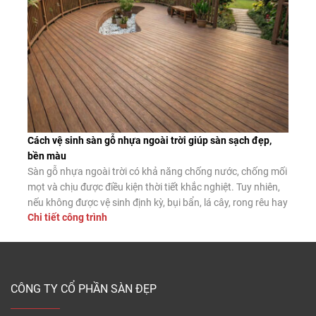
Cách vệ sinh sàn gỗ nhựa ngoài trời giúp sàn sạch đẹp,
bền màu
Sàn gỗ nhựa ngoài trời có khả năng chống nước, chống mối
mọt và chịu được điều kiện thời tiết khắc nghiệt. Tuy nhiên,
nếu không được vệ sinh định kỳ, bụi bẩn, lá cây, rong rêu hay
Chi tiết công trình
dầu mỡ vẫn có thể tích tụ trên bề mặt, làm giảm tính thẩm
mỹ và tăng […]
CÔNG TY CỔ PHẦN SÀN ĐẸP