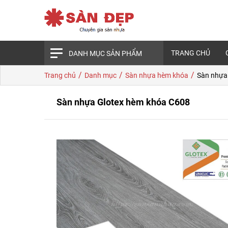
TRANG CHỦ
DANH MỤC SẢN PHẨM
/
/
/
Trang chủ
Danh mục
Sàn nhựa hèm khóa
Sàn nhựa
Sàn nhựa Glotex hèm khóa C608