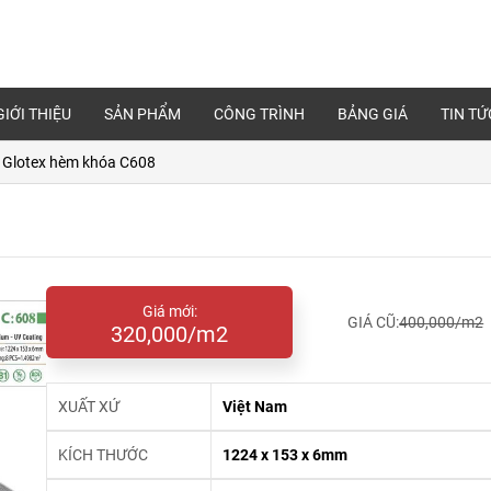
GIỚI THIỆU
SẢN PHẨM
CÔNG TRÌNH
BẢNG GIÁ
TIN TỨ
 Glotex hèm khóa C608
Giá mới:
GIÁ CŨ:
400,000/m2
320,000/m2
XUẤT XỨ
Việt Nam
KÍCH THƯỚC
1224 x 153 x 6mm