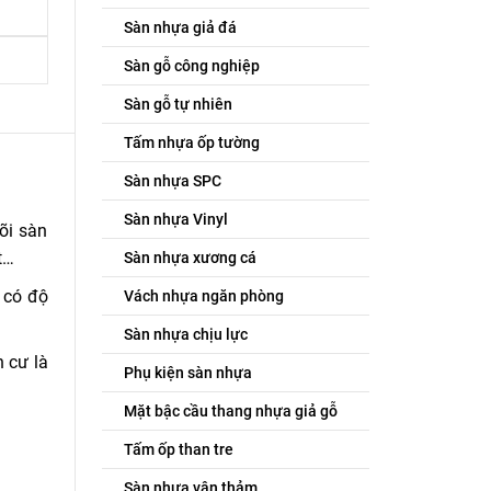
Sàn nhựa giả đá
Sàn gỗ công nghiệp
Sàn gỗ tự nhiên
Tấm nhựa ốp tường
Sàn nhựa SPC
Sàn nhựa Vinyl
õi sàn
t…
Sàn nhựa xương cá
 có độ
Vách nhựa ngăn phòng
Sàn nhựa chịu lực
 cư là
Phụ kiện sàn nhựa
Mặt bậc cầu thang nhựa giả gỗ
Tấm ốp than tre
Sàn nhựa vân thảm