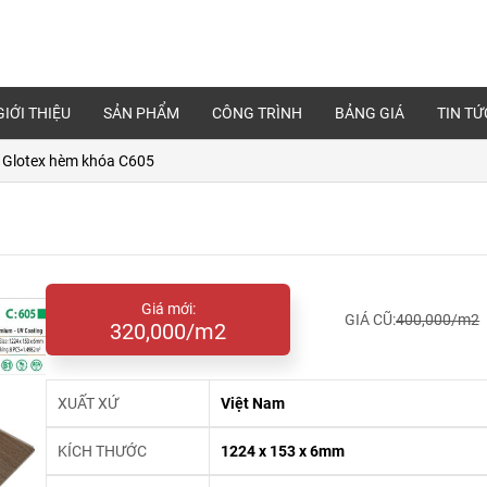
GIỚI THIỆU
SẢN PHẨM
CÔNG TRÌNH
BẢNG GIÁ
TIN TỨ
 Glotex hèm khóa C605
Giá mới:
GIÁ CŨ:
400,000/m2
320,000/m2
XUẤT XỨ
Việt Nam
KÍCH THƯỚC
1224 x 153 x 6mm