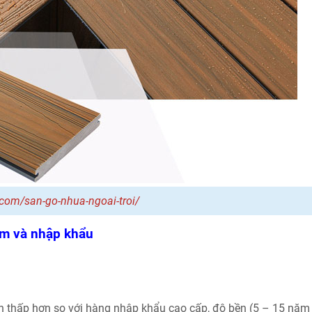
com/san-go-nhua-ngoai-troi/
am và nhập khẩu
 thấp hơn so với hàng nhập khẩu cao cấp, độ bền (5 – 15 năm