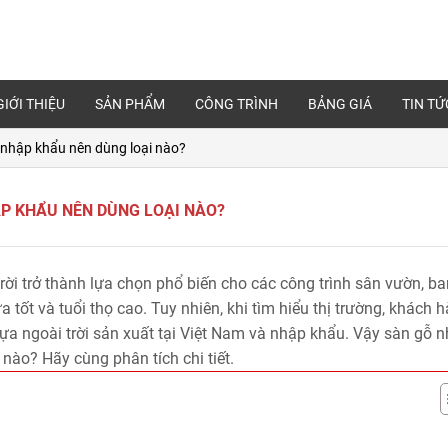
GIỚI THIỆU
SẢN PHẨM
CÔNG TRÌNH
BẢNG GIÁ
TIN TỨ
 nhập khẩu nên dùng loại nào?
ẬP KHẨU NÊN DÙNG LOẠI NÀO?
ời trở thành lựa chọn phổ biến cho các công trình sân vườn, ba
 tốt và tuổi thọ cao. Tuy nhiên, khi tìm hiểu thị trường, khách 
ựa ngoài trời sản xuất tại Việt Nam và nhập khẩu. Vậy sàn gỗ 
nào? Hãy cùng phân tích chi tiết.