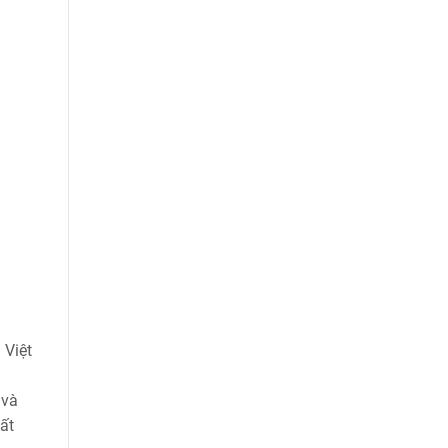
 Việt
 và
ất