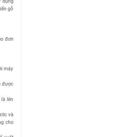
ử dụng
hiến gỗ
ẹo đơn
ới máy
u được
là lên
ước và
ng cho