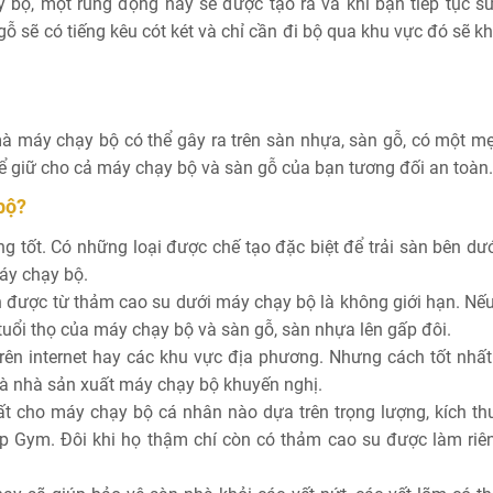
 bộ, một rung động nảy sẽ được tạo ra và khi bạn tiếp tục s
 gỗ sẽ có tiếng kêu cót két và chỉ cần đi bộ qua khu vực đó sẽ k
mà máy chạy bộ có thể gây ra trên sàn nhựa, sàn gỗ, có một m
 giữ cho cả máy chạy bộ và sàn gỗ của bạn tương đối an toàn.
bộ?
 tốt. Có những loại được chế tạo đặc biệt để trải sàn bên dư
áy chạy bộ.
n được từ thảm cao su dưới máy chạy bộ là không giới hạn. Nế
tuổi thọ của máy chạy bộ và sàn gỗ, sàn nhựa lên gấp đôi.
ên internet hay các khu vực địa phương. Nhưng cách tốt nhất 
à nhà sản xuất máy chạy bộ khuyến nghị.
ất cho máy chạy bộ cá nhân nào dựa trên trọng lượng, kích th
 Gym. Đôi khi họ thậm chí còn có thảm cao su được làm riê