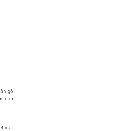
sàn gỗ
oàn bộ
ét một