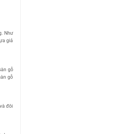
g. Như
ựa giả
sàn gỗ
sàn gỗ
và đôi