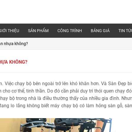
GIỚI THIỆU
SẢN PHẨM
CÔNG TRÌNH
BẢNG GIÁ
TIN TỨ
sàn nhựa không?
NHỰA KHÔNG?
. Việc chạy bộ bên ngoài trở lên khó khăn hơn. Và Sàn Đẹp biế
ho cơ thể, tinh thần. Do đó cần phải duy trì thói quen chạy đó
chạy bộ trong nhà là điều thường thấy của nhiều gia đình. Như
đang lo lắng không biết máy chạy bộ có làm hỏng sàn gỗ, sà