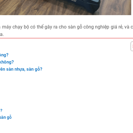
áy chạy bộ có thể gây ra cho sàn gỗ công nghiệp giá rẻ, và c
a.
ông?
 không?
rên sàn nhựa, sàn gỗ?
ộ?
 sàn gỗ