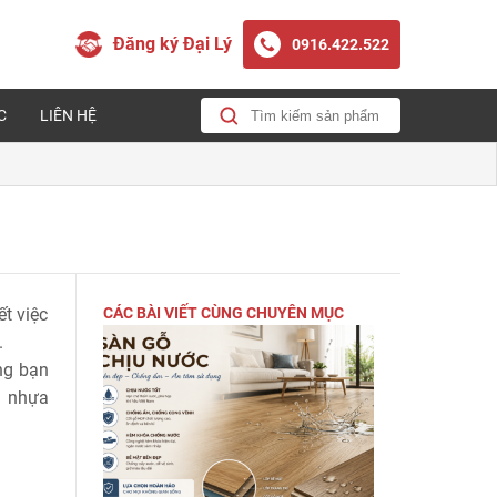
Đăng ký Đại Lý
0916.422.522
C
LIÊN HỆ
t việc
CÁC BÀI VIẾT CÙNG CHUYÊN MỤC
.
ng bạn
n nhựa