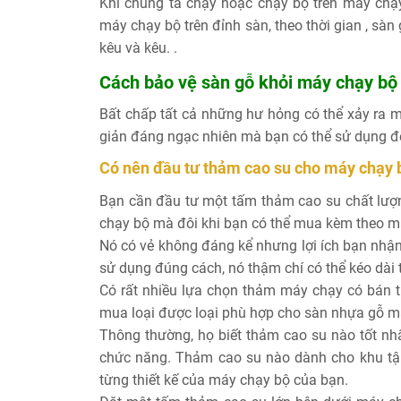
Khi chúng ta chạy hoặc chạy bộ trên máy chạy
máy chạy bộ trên đỉnh sàn, theo thời gian , sàn
kêu và kêu. .
Cách bảo vệ sàn gỗ khỏi máy chạy bộ
Bất chấp tất cả những hư hỏng có thể xảy ra 
giản đáng ngạc nhiên mà bạn có thể sử dụng để
Có nên đầu tư thảm cao su cho máy chạy 
Bạn cần đầu tư một tấm thảm cao su chất lượng
chạy bộ mà đôi khi bạn có thể mua kèm theo m
Nó có vẻ không đáng kể nhưng lợi ích bạn nhậ
sử dụng đúng cách, nó thậm chí có thể kéo dài 
Có rất nhiều lựa chọn thảm máy chạy có bán tr
mua loại được loại phù hợp cho sàn nhựa gỗ m
Thông thường, họ biết thảm cao su nào tốt nh
chức năng. Thảm cao su nào dành cho khu tập
từng thiết kế của máy chạy bộ của bạn.