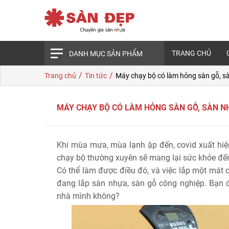
TRANG CHỦ
DANH MỤC SẢN PHẨM
/
/
Trang chủ
Tin tức
Máy chạy bộ có làm hỏng sàn gỗ, 
MÁY CHẠY BỘ CÓ LÀM HỎNG SÀN GỖ, SÀN 
Khi mùa mưa, mùa lạnh ập đến, covid xuất hiện
chạy bộ thường xuyên sẽ mang lại sức khỏe đến c
Có thể làm được điều đó, và việc lắp một mát 
đang lắp sàn nhựa, sàn gỗ công nghiệp. Bạn 
nhà mình không?