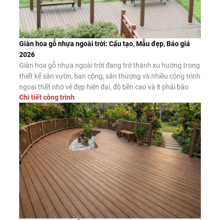
Giàn hoa gỗ nhựa ngoài trời: Cấu tạo, Mẫu đẹp, Báo giá
2026
Giàn hoa gỗ nhựa ngoài trời đang trở thành xu hướng trong
thiết kế sân vườn, ban công, sân thượng và nhiều công trình
ngoại thất nhờ vẻ đẹp hiện đại, độ bền cao và ít phải bảo
Chi tiết công trình
dưỡng. Đây là giải pháp thay thế hiệu quả cho giàn hoa gỗ
tự nhiên và giàn […]