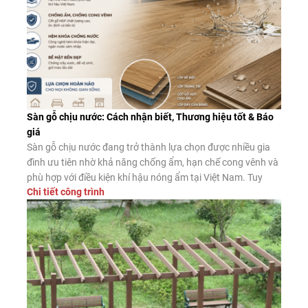
Sàn gỗ chịu nước: Cách nhận biết, Thương hiệu tốt & Báo
giá
Sàn gỗ chịu nước đang trở thành lựa chọn được nhiều gia
đình ưu tiên nhờ khả năng chống ẩm, hạn chế cong vênh và
phù hợp với điều kiện khí hậu nóng ẩm tại Việt Nam. Tuy
Chi tiết công trình
nhiên, không phải sản phẩm nào được quảng cáo là “chịu
nước” cũng có chất lượng như […]