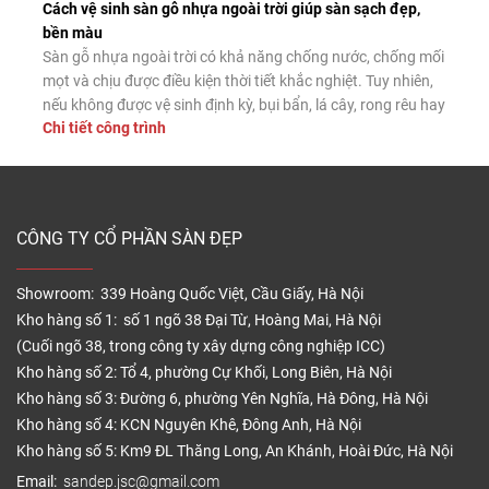
Cách vệ sinh sàn gỗ nhựa ngoài trời giúp sàn sạch đẹp,
bền màu
Sàn gỗ nhựa ngoài trời có khả năng chống nước, chống mối
mọt và chịu được điều kiện thời tiết khắc nghiệt. Tuy nhiên,
nếu không được vệ sinh định kỳ, bụi bẩn, lá cây, rong rêu hay
Chi tiết công trình
dầu mỡ vẫn có thể tích tụ trên bề mặt, làm giảm tính thẩm
mỹ và tăng […]
CÔNG TY CỔ PHẦN SÀN ĐẸP
Showroom: 339 Hoàng Quốc Việt, Cầu Giấy, Hà Nội
Kho hàng số 1: số 1 ngõ 38 Đại Từ, Hoàng Mai, Hà Nội
(Cuối ngõ 38, trong công ty xây dựng công nghiệp ICC)
Kho hàng số 2: Tổ 4, phường Cự Khối, Long Biên, Hà Nội
Kho hàng số 3: Đường 6, phường Yên Nghĩa, Hà Đông, Hà Nội
Kho hàng số 4: KCN Nguyên Khê, Đông Anh, Hà Nội
Kho hàng số 5: Km9 ĐL Thăng Long, An Khánh, Hoài Đức, Hà Nội
Email:
sandep.jsc@gmail.com