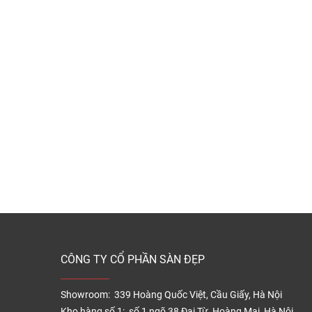
CÔNG TY CỔ PHẦN SÀN ĐẸP
Showroom: 339 Hoàng Quốc Việt, Cầu Giấy, Hà Nội
Kho hàng số 1: số 1 ngõ 38 Đại Từ, Hoàng Mai, Hà Nội