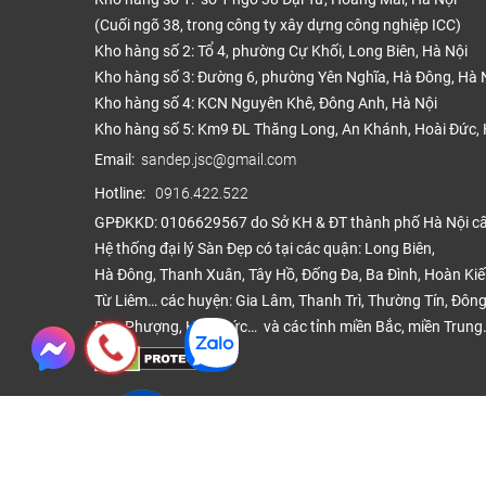
(Cuối ngõ 38, trong công ty xây dựng công nghiệp ICC)
Kho hàng số 2: Tổ 4, phường Cự Khối, Long Biên, Hà Nội
Kho hàng số 3: Đường 6, phường Yên Nghĩa, Hà Đông, Hà 
Kho hàng số 4: KCN Nguyên Khê, Đông Anh, Hà Nội
Kho hàng số 5: Km9 ĐL Thăng Long, An Khánh, Hoài Đức, 
Email:
sandep.jsc@gmail.com
Hotline:
0916.422.522
GPĐKKD: 0106629567 do Sở KH & ĐT thành phố Hà Nội c
Hệ thống đại lý Sàn Đẹp có tại các quận: Long Biên,
Hà Đông, Thanh Xuân, Tây Hồ, Đống Đa, Ba Đình, Hoàn Ki
Từ Liêm… các huyện: Gia Lâm, Thanh Trì, Thường Tín, Đông
Đan Phượng, Hoài Đức… và các tỉnh miền Bắc, miền Trung