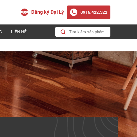
Đăng ký Đại Lý
0916.422.522
C
LIÊN HỆ