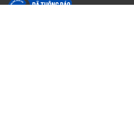
Thông tin
Chính sách
Về chúng tôi
Chính sách đại lý
Thông tin chủ sở hữu
Chính sách bảo hành
Liên hệ
Chính sách vận chuyển
Hỗ trợ trực tuyến
Chính sách bảo mật
Phương thức thanh toán
Chính sách đổi trả
Điều khoản sử dụng
Chính sách về giá
Giải quyết khiếu nại
Hệ thống phân phối
Hệ thống chi nhánh bán lẻ Online tại Hà Nội
Hệ thống chi nhánh bán lẻ Online tại tỉnh Miền Bắc