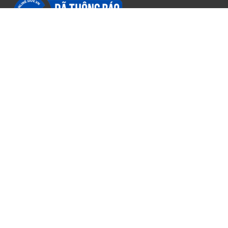
Thông tin
Chính sách
Về chúng tôi
Chính sách đại lý
Thông tin chủ sở hữu
Chính sách bảo hành
Liên hệ
Chính sách vận chuyển
Hỗ trợ trực tuyến
Chính sách bảo mật
Phương thức thanh toán
Chính sách đổi trả
Điều khoản sử dụng
Chính sách về giá
Giải quyết khiếu nại
Hệ thống phân phối
Hệ thống chi nhánh bán lẻ Online tại Hà Nội
Hệ thống chi nhánh bán lẻ Online tại tỉnh Miền Bắc