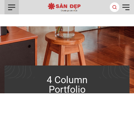
0916.422.522
/
Trang chủ
4 Column Portfolio
4 Column
Portfolio