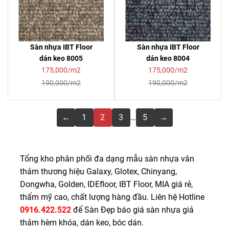
Sàn nhựa IBT Floor
Sàn nhựa IBT Floor
dán keo 8005
dán keo 8004
175,000/m2
175,000/m2
190,000/m2
190,000/m2
←
1
2
3
…
5
→
Tổng kho phân phối đa dạng mẫu sàn nhựa vân
thảm thương hiệu Galaxy, Glotex, Chinyang,
Dongwha, Golden, IDEfloor, IBT Floor, MIA giá rẻ,
thẩm mỹ cao, chất lượng hàng đầu. Liên hệ Hotline
0916.422.522
để Sàn Đẹp báo giá sàn nhựa giả
thảm hèm khóa, dán keo, bóc dán.