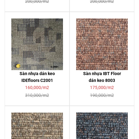
200,000/m2
200,000/m2
Sàn nhựa dán keo
Sàn nhựa IBT Floor
IDEfloors C2001
dán keo 8003
160,000/m2
175,000/m2
310,000/m2
190,000/m2