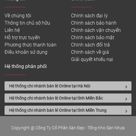
Về chúng tôi
Chính sách đại lý
Thông tin chủ sở hữu
Chính sách bảo hành
Liên hệ
Chính sách vận chuyển
Hỗ trợ trực tuyến
Chính sách bảo mật
Phương thức thanh toán
Chính sách đổi trả
Điều khoản sử dụng
Chính sách về giá
Giải quyết khiếu nại
Hệ thống phân phối
Ghép màu sàn nhựa giả thảm độc đáo, lắp trong
văn phòng
Hệ thống chi nhánh bán lẻ Online tại Hà Nội
Sản phẩm nhẹ dễ dàng vận chuyển mang vác, dễ
tháo dỡ, thi công lắp đặt dễ dàng, có thể chuyển
Hệ thống chi nhánh bán lẻ Online tại tỉnh Miền Bắc
nhiều vị trí lắp đặt khác nhau, có thể tái sử dụng nên
Hệ thống chi nhánh bán lẻ Online tại tỉnh Miền Trung
mua sàn nhựa vân thảm giúp tiết kiệm chi phí tối
đa.
Copyright @ Công Ty Cổ Phần Sàn Đẹp - Tổng Kho Sàn Nhựa
4. Dễ dàng vệ sinh, bảo trì, thay thế