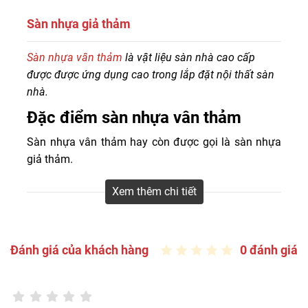
Sàn nhựa giả thảm
Tổng kho phân phối đa dạng mẫu sàn nhựa vân thảm
Sàn nhựa vân thảm
là vật liệu sàn nhà cao cấp
thương hiệu Galaxy, Glotex, Chinyang, Dongwha, Golden,
được được ứng dụng cao trong lắp đặt nội thất sàn
IDEfloor, IBT Floor, MIA giá rẻ, thẩm mỹ cao, chất lượng
nhà.
hàng đầu. Liên hệ Hotline
0916.422.522
để Sàn Đẹp báo
Đặc điểm sàn nhựa vân thảm
giá sàn nhựa giả thảm hèm khóa, dán keo, bóc dán.
Sàn nhựa vân thảm hay còn được gọi là sàn nhựa
giả thảm.
Là vật liệu được cấu tạo bởi bột đá và nhựa nguyên
Xem thêm chi tiết
sinh SPC hoặc PVC được nén bằng công nghệ hiện
đại giúp sàn cứng rắn bền bỉ có khả năng chịu lực
lớn.
Đánh giá của khách hàng
0 đánh giá