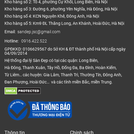
Kho hàng số 2: Tổ 4, phường Cự Khối, Long Biên, Hà Nội
Ưu điểm sàn nhựa giả thảm
Kho hàng số 3: Đường 6, phường Yên Nghĩa, Hà Đông, Hà Nội
Kho hàng số 4: KCN Nguyên Khê, Đông Anh, Hà Nội
1. Chất lượng hàng đầu
Kho hàng số 5: Km9 ĐL Thăng Long, An Khánh, Hoài Đức, Hà Nội
Sàn nhựa giả thảm khắc phục được hoàn toàn các
Email:
sandep.jsc@gmail.com
nhược điểm của sàn khác như có tính chất kháng
Hotline:
0916.422.522
ẩm, không ngấm nước, kháng khuẩn rất tốt, chống
GPĐKKD: 0106629567 do Sở KH & ĐT thành phố Hà Nội cấp ngày
cháy lan, nấm mốc. Sàn nhựa giữ được các ưu
04/09/2014
điểm của thảm trải sàn nhà đó là chống trơn trượt,
Hệ thống đại lý Sàn Đẹp có tại các quận: Long Biên,
cách âm tốt, không biến dạng khi thời tiết thay đổi.
Hà Đông, Thanh Xuân, Tây Hồ, Đống Đa, Ba Đình, Hoàn Kiếm,
Từ Liêm… các huyện: Gia Lâm, Thanh Trì, Thường Tín, Đông Anh,
2. Tốt cho sức khỏe
Đan Phượng, Hoài Đức… và các tỉnh miền Bắc, miền Trung.
Sàn không gây dị ứng, an toàn với sức khỏe của
người sử dụng và đặc biệt xanh sạch thân thiện với
môi trường.
3. Lắp đặt dễ dàng
Thông tin
Chính sách