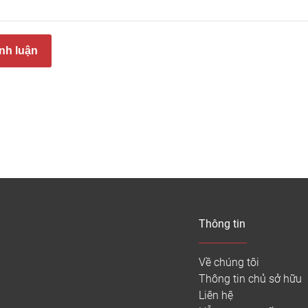
nh luận
hựa vân đá hiện nay được nhập khẩu trực tiếp từ các nước nh
Nam hiện cũng đã sản xuất được các dòng ván sàn vinyl giả đá
hiều quốc gia, và cũng ngày càng phổ biến tại Việt Nam, được n
tạo sàn nhựa vân đá – giả đá
Thông tin
n nhựa vân đá là ván ốp giả đá dùng trong lát sàn nội thất tro
Về chúng tôi
Thông tin chủ sở hữu
Liên hệ