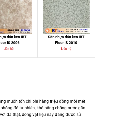
hựa dán keo IBT
Sàn nhựa dán keo IBT
loor IS 2006
Floor IS 2010
Liên hệ
Liên hệ
ệ 0916.422.522 để được tư vấn, báo giá sàn nhựa vân
ông muốn tốn chi phí hàng triệu đồng mỗi mét
 phỏng đá tự nhiên, khả năng chống nước gần
với đá thật, dòng vật liệu này đang được sử