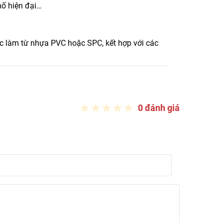
hố hiện đại…
ợc làm từ nhựa PVC hoặc SPC, kết hợp với các
 Loại sàn này đang ngày càng được ưa chuộng
ống khác.
0 đánh giá