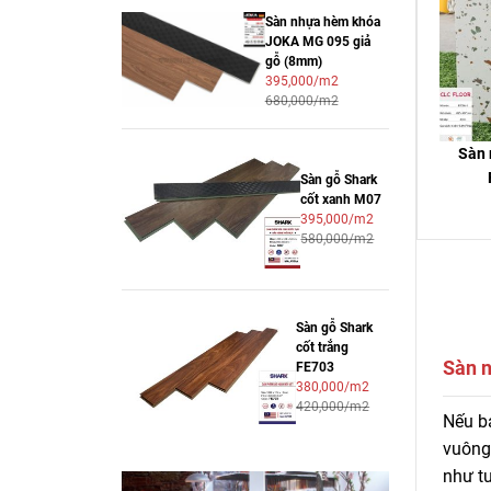
Sàn nhựa hèm khóa
JOKA MG 095 giả
gỗ (8mm)
395,000/m2
680,000/m2
Sàn 
Sàn gỗ Shark
cốt xanh M07
395,000/m2
580,000/m2
Sàn gỗ Shark
cốt trắng
Sàn n
FE703
380,000/m2
420,000/m2
Mua s
Nếu bạ
đá giá
vuông
như tu