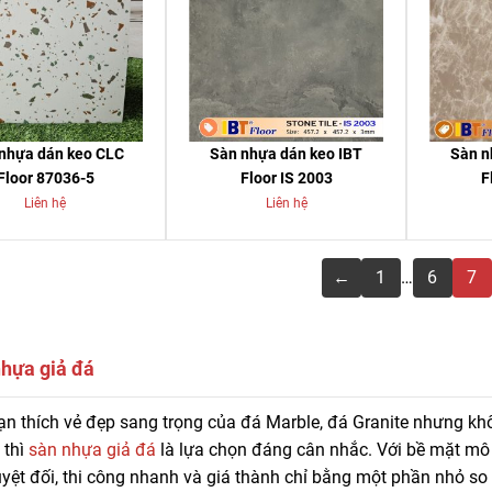
nhựa dán keo CLC
Sàn nhựa dán keo IBT
Sàn n
Floor 87036-5
Floor IS 2003
F
Liên hệ
Liên hệ
←
1
…
6
7
hựa giả đá
àn nhựa giả đá chất lượng giá tốt, bảo hành dài lâu tại Sàn Đẹp. Liên h
n thích vẻ đẹp sang trọng của đá Marble, đá Granite nhưng kh
 rẻ chi tiết.
 thì
sàn nhựa giả đá
là lựa chọn đáng cân nhắc. Với bề mặt mô
yệt đối, thi công nhanh và giá thành chỉ bằng một phần nhỏ so 