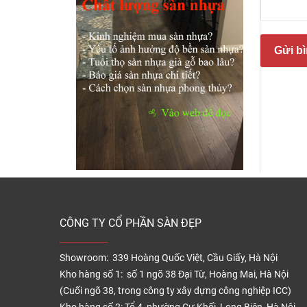
Gửi bì
Sàn n
Việt 
phối n
Cấu 
CÔNG TY CỔ PHẦN SÀN ĐẸP
Ván sà
Showroom: 339 Hoàng Quốc Việt, Cầu Giấy, Hà Nội
Kho hàng số 1: số 1 ngõ 38 Đại Từ, Hoàng Mai, Hà Nội
(Cuối ngõ 38, trong công ty xây dựng công nghiệp ICC)