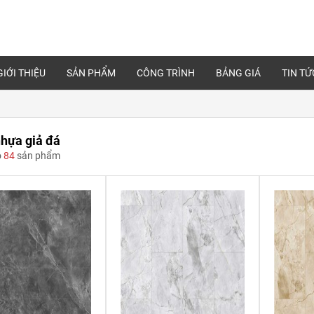
GIỚI THIỆU
SẢN PHẨM
CÔNG TRÌNH
BẢNG GIÁ
TIN TỨ
hựa giả đá
ó
84
sản phẩm