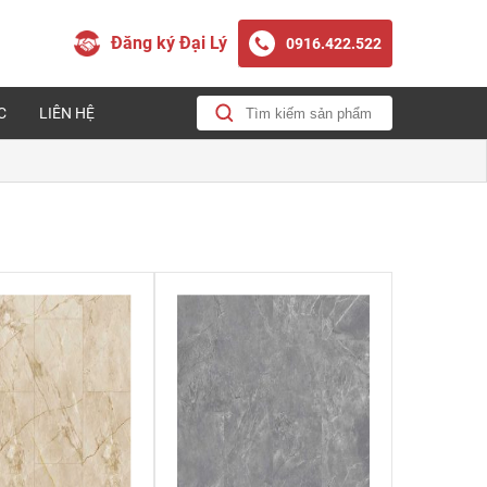
Đăng ký Đại Lý
0916.422.522
C
LIÊN HỆ