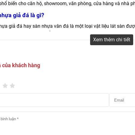
phổ biến cho căn hộ, showroom, văn phòng, cửa hàng và nhà p
hựa giả đá là gì?
ựa giả đá hay sàn nhựa vân đá là một loại vật liệu lát sàn đư
hụ gia và lớp vân đá để tạo ra bề mặt giống như đá tự nhiên.
Xem thêm chi tiết
ững ưu điểm vượt trội so với các loại vật liệu lát sàn truyền th
á của khách hàng