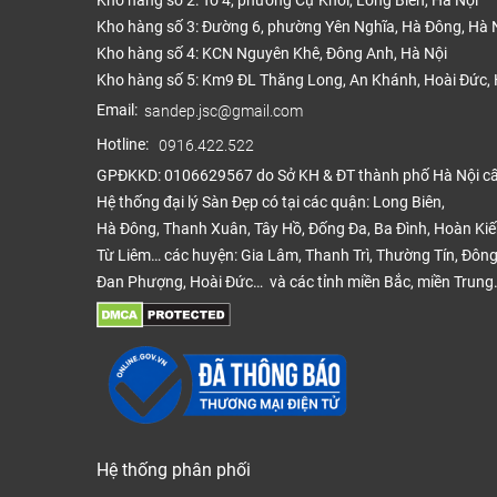
Kho hàng số 2: Tổ 4, phường Cự Khối, Long Biên, Hà Nội
Kho hàng số 3: Đường 6, phường Yên Nghĩa, Hà Đông, Hà 
Kho hàng số 4: KCN Nguyên Khê, Đông Anh, Hà Nội
Kho hàng số 5: Km9 ĐL Thăng Long, An Khánh, Hoài Đức, 
Email:
sandep.jsc@gmail.com
Hotline:
0916.422.522
GPĐKKD: 0106629567 do Sở KH & ĐT thành phố Hà Nội c
Hệ thống đại lý Sàn Đẹp có tại các quận: Long Biên,
Hà Đông, Thanh Xuân, Tây Hồ, Đống Đa, Ba Đình, Hoàn Ki
Từ Liêm… các huyện: Gia Lâm, Thanh Trì, Thường Tín, Đông
Đan Phượng, Hoài Đức… và các tỉnh miền Bắc, miền Trung
Hệ thống phân phối