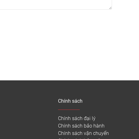
ư Hàn Quốc, Pháp, Bỉ, CHLB Đức,…Trung Quốc và
 cao cấp chất lượng. Sàn nhựa giả đá được phân
hiều khách hàng biết đến và tin dùng.
Chính sách
ng nhà.
Chính sách đại lý
Chính sách bảo hành
Chính sách vận chuyển