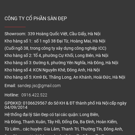
Sàn nhựa vân đá hiện nay được nhập khẩu trực tiếp
CÔNG TY CỔ PHẦN SÀN ĐẸP
từ các nước như Hàn Quốc, Pháp, Bỉ, CHLB Đức,…
Trung Quốc và Việt Nam hiện cũng đã sản xuất
Showroom: 339 Hoàng Quốc Việt, Cầu Giấy, Hà Nội
được các dòng ván sàn vinyl giả đá cao cấp chất
Kho hàng số 1: số 1 ngõ 38 Đại Từ, Hoàng Mai, Hà Nội
lượng. Sàn nhựa giả đá được phân phối nhiều quốc
(Cuối ngõ 38, trong công ty xây dựng công nghiệp ICC)
gia, và cũng ngày càng phổ biến tại Việt Nam, được
Kho hàng số 2: Tổ 4, phường Cự Khối, Long Biên, Hà Nội
nhiều khách hàng biết đến và tin dùng.
Kho hàng số 3: Đường 6, phường Yên Nghĩa, Hà Đông, Hà Nội
Kho hàng số 4: KCN Nguyên Khê, Đông Anh, Hà Nội
Cấu tạo sàn nhựa vân đá – giả đá
Kho hàng số 5: Km9 ĐL Thăng Long, An Khánh, Hoài Đức, Hà Nội
Ván sàn nhựa vân đá là ván ốp giả đá dùng trong
Email:
sandep.jsc@gmail.com
lát sàn nội thất trong nhà.
Hotline:
0916.422.522
GPĐKKD: 0106629567 do Sở KH & ĐT thành phố Hà Nội cấp ngày
04/09/2014
Hệ thống đại lý Sàn Đẹp có tại các quận: Long Biên,
Hà Đông, Thanh Xuân, Tây Hồ, Đống Đa, Ba Đình, Hoàn Kiếm,
Từ Liêm… các huyện: Gia Lâm, Thanh Trì, Thường Tín, Đông Anh,