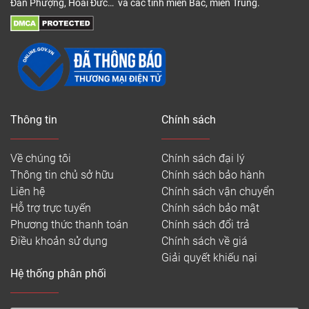
Đan Phượng, Hoài Đức… và các tỉnh miền Bắc, miền Trung.
Thông tin
Chính sách
Về chúng tôi
Chính sách đại lý
Thông tin chủ sở hữu
Chính sách bảo hành
Tấm sàn nhựa giả đá đẹp
Liên hệ
Chính sách vận chuyển
Hỗ trợ trực tuyến
Chính sách bảo mật
Cấu tạo ván sàn bao gồm 5 lớp chính:
Phương thức thanh toán
Chính sách đổi trả
– Lớp UV: Lớp này thuộc lớp trên cùng trong suốt,
Điều khoản sử dụng
Chính sách về giá
được phủ lên sàn nhựa giả đá Vinyl giúp ván sàn
Giải quyết khiếu nại
khả năng chống xước tuyệt vời, khả năng chịu nhiệt
Hệ thống phân phối
độ cao, dễ dàng làm sạch, chống vi khuẩn, không
chứa sáp.