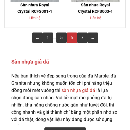
Sàn nhựa Royal
Sàn nhựa Royal
Crystal RCFS001-1
Crystal RCFS003-1
Liên hệ
Liên hệ
←
1
…
5
6
7
→
Sàn nhựa giả đá
Mua sàn nhựa giả đá chất lượng giá tốt, bảo hành dài
Nếu bạn thích vẻ đẹp sang trọng của đá Marble, đá
lâu tại Sàn Đẹp. Liên hệ 0916.422.522 để được tư vấn,
Granite nhưng không muốn tốn chi phí hàng triệu
báo giá sàn nhựa vân đá giá rẻ chi tiết.
đồng mỗi mét vuông thì
sàn nhựa giả đá
là lựa
chọn đáng cân nhắc. Với bề mặt mô phỏng đá tự
nhiên, khả năng chống nước gần như tuyệt đối, thi
công nhanh và giá thành chỉ bằng một phần nhỏ so
với đá thật, dòng vật liệu này đang được sử dụng
phổ biến cho căn hộ, showroom, văn phòng, cửa