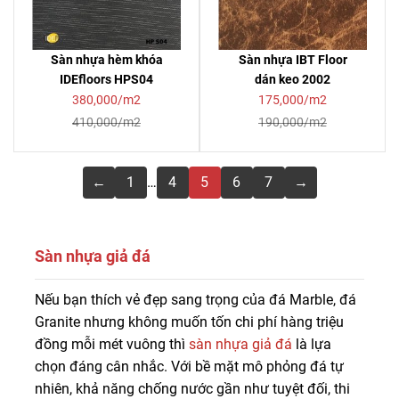
Sàn nhựa hèm khóa
Sàn nhựa IBT Floor
IDEfloors HPS04
dán keo 2002
380,000/m2
175,000/m2
410,000/m2
190,000/m2
←
1
…
4
5
6
7
→
Sàn nhựa giả đá
Mua sàn nhựa giả đá chất lượng giá tốt, bảo hành dài
Nếu bạn thích vẻ đẹp sang trọng của đá Marble, đá
lâu tại Sàn Đẹp. Liên hệ 0916.422.522 để được tư vấn,
Granite nhưng không muốn tốn chi phí hàng triệu
báo giá sàn nhựa vân đá giá rẻ chi tiết.
đồng mỗi mét vuông thì
sàn nhựa giả đá
là lựa
chọn đáng cân nhắc. Với bề mặt mô phỏng đá tự
nhiên, khả năng chống nước gần như tuyệt đối, thi