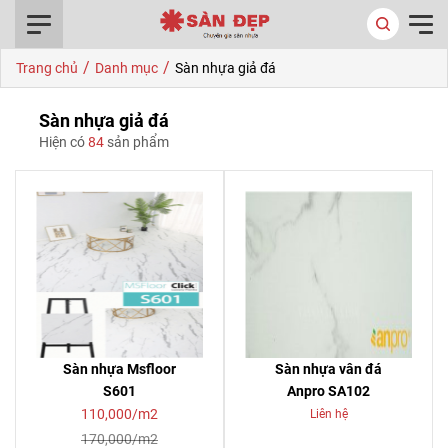
0916.422.522
/
/
Trang chủ
Danh mục
Sàn nhựa giả đá
Sàn nhựa giả đá
Hiện có
84
sản phẩm
Sàn nhựa Msfloor
Sàn nhựa vân đá
S601
Anpro SA102
110,000/m2
Liên hệ
170,000/m2