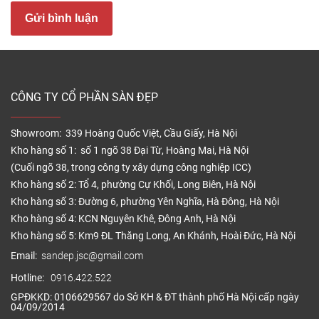
Gửi bình luận
Sàn nhựa vân đá hiện nay được nhập khẩu trực tiếp
CÔNG TY CỔ PHẦN SÀN ĐẸP
từ các nước như Hàn Quốc, Pháp, Bỉ, CHLB Đức,…
Trung Quốc và Việt Nam hiện cũng đã sản xuất
Showroom: 339 Hoàng Quốc Việt, Cầu Giấy, Hà Nội
được các dòng ván sàn vinyl giả đá cao cấp chất
Kho hàng số 1: số 1 ngõ 38 Đại Từ, Hoàng Mai, Hà Nội
lượng. Sàn nhựa giả đá được phân phối nhiều quốc
(Cuối ngõ 38, trong công ty xây dựng công nghiệp ICC)
gia, và cũng ngày càng phổ biến tại Việt Nam, được
Kho hàng số 2: Tổ 4, phường Cự Khối, Long Biên, Hà Nội
nhiều khách hàng biết đến và tin dùng.
Kho hàng số 3: Đường 6, phường Yên Nghĩa, Hà Đông, Hà Nội
Kho hàng số 4: KCN Nguyên Khê, Đông Anh, Hà Nội
Cấu tạo sàn nhựa vân đá – giả đá
Kho hàng số 5: Km9 ĐL Thăng Long, An Khánh, Hoài Đức, Hà Nội
Ván sàn nhựa vân đá là ván ốp giả đá dùng trong
Email:
sandep.jsc@gmail.com
lát sàn nội thất trong nhà.
Hotline:
0916.422.522
GPĐKKD: 0106629567 do Sở KH & ĐT thành phố Hà Nội cấp ngày
04/09/2014