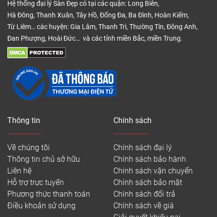
Hệ thống đại lý Sàn Đẹp có tại các quận: Long Biên,
Hà Đông, Thanh Xuân, Tây Hồ, Đống Đa, Ba Đình, Hoàn Kiếm,
Từ Liêm… các huyện: Gia Lâm, Thanh Trì, Thường Tín, Đông Anh,
Đan Phượng, Hoài Đức… và các tỉnh miền Bắc, miền Trung.
Thông tin
Chính sách
Về chúng tôi
Chính sách đại lý
Thông tin chủ sở hữu
Chính sách bảo hành
Tấm sàn nhựa giả đá đẹp
Liên hệ
Chính sách vận chuyển
Hỗ trợ trực tuyến
Chính sách bảo mật
Cấu tạo ván sàn bao gồm 5 lớp chính:
Phương thức thanh toán
Chính sách đổi trả
– Lớp UV: Lớp này thuộc lớp trên cùng trong suốt,
Điều khoản sử dụng
Chính sách về giá
được phủ lên sàn nhựa giả đá Vinyl giúp ván sàn