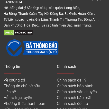
04/09/2014
Hệ thống đại lý Sàn Đẹp có tại các quận: Long Biên,
Hà Đông, Thanh Xuân, Tây Hồ, Đống Đa, Ba Đình, Hoàn Kiếm,
Từ Liêm… các huyện: Gia Lâm, Thanh Trì, Thường Tín, Đông Anh,
Đan Phượng, Hoài Đức… và các tỉnh miền Bắc, miền Trung.
Thông tin
Chính sách
Về chúng tôi
Chính sách đại lý
Thông tin chủ sở hữu
Chính sách bảo hành
Tấm sàn nhựa giả đá đẹp
Liên hệ
Chính sách vận chuyển
Hỗ trợ trực tuyến
Chính sách bảo mật
Cấu tạo ván sàn bao gồm 5 lớp chính:
Phương thức thanh toán
Chính sách đổi trả
– Lớp UV: Lớp này thuộc lớp trên cùng trong suốt,