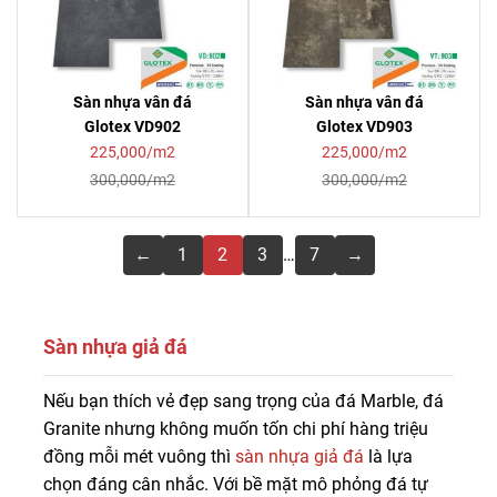
Sàn nhựa vân đá
Sàn nhựa vân đá
Glotex VD902
Glotex VD903
225,000/m2
225,000/m2
300,000/m2
300,000/m2
←
1
2
3
…
7
→
Sàn nhựa giả đá
Mua sàn nhựa giả đá chất lượng giá tốt, bảo hành dài
Nếu bạn thích vẻ đẹp sang trọng của đá Marble, đá
lâu tại Sàn Đẹp. Liên hệ 0916.422.522 để được tư vấn,
Granite nhưng không muốn tốn chi phí hàng triệu
báo giá sàn nhựa vân đá giá rẻ chi tiết.
đồng mỗi mét vuông thì
sàn nhựa giả đá
là lựa
chọn đáng cân nhắc. Với bề mặt mô phỏng đá tự