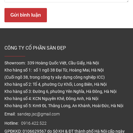
Gửi bình luận
Sàn nhựa vân đá hiện nay được nhập khẩu trực tiếp
CÔNG TY CỔ PHẦN SÀN ĐẸP
từ các nước như Hàn Quốc, Pháp, Bỉ, CHLB Đức,…
Trung Quốc và Việt Nam hiện cũng đã sản xuất
Showroom: 339 Hoàng Quốc Việt, Cầu Giấy, Hà Nội
được các dòng ván sàn vinyl giả đá cao cấp chất
Kho hàng số 1: số 1 ngõ 38 Đại Từ, Hoàng Mai, Hà Nội
lượng. Sàn nhựa giả đá được phân phối nhiều quốc
(Cuối ngõ 38, trong công ty xây dựng công nghiệp ICC)
gia, và cũng ngày càng phổ biến tại Việt Nam, được
Kho hàng số 2: Tổ 4, phường Cự Khối, Long Biên, Hà Nội
nhiều khách hàng biết đến và tin dùng.
Kho hàng số 3: Đường 6, phường Yên Nghĩa, Hà Đông, Hà Nội
Kho hàng số 4: KCN Nguyên Khê, Đông Anh, Hà Nội
Cấu tạo sàn nhựa vân đá – giả đá
Kho hàng số 5: Km9 ĐL Thăng Long, An Khánh, Hoài Đức, Hà Nội
Ván sàn nhựa vân đá là ván ốp giả đá dùng trong
Email:
sandep.jsc@gmail.com
lát sàn nội thất trong nhà.
Hotline:
0916.422.522
GPĐKKD: 0106629567 do Sở KH & ĐT thành phố Hà Nội cấp ngày