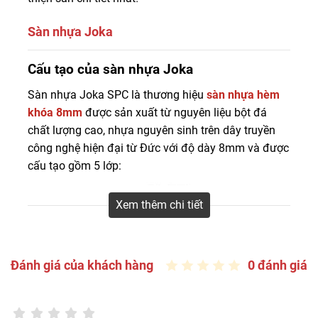
Sàn nhựa Joka
Mua sàn nhựa Joka SPC công nghệ Đức cao cấp dày
Cấu tạo của sàn nhựa Joka
8mm có đế cao su với giá tốt, chất lượng cao, bảo hành
Sàn nhựa Joka SPC là thương hiệu
sàn nhựa hèm
đầy đủ để lắp đặt cho các công trình nhà ở, chung cư,
khóa 8mm
nhà hàng, khách sạn, trường học, resort… liên hệ ngay
được sản xuất từ nguyên liệu bột đá
tới Sàn Đẹp – 0916 422 522 để được tư vấn mẫu và báo
chất lượng cao, nhựa nguyên sinh trên dây truyền
giá vật liệu, thi công hoàn thiện sàn chi tiết nhất!
công nghệ hiện đại từ Đức với độ dày 8mm và được
cấu tạo gồm 5 lớp:
Xem thêm chi tiết
Đánh giá của khách hàng
0 đánh giá