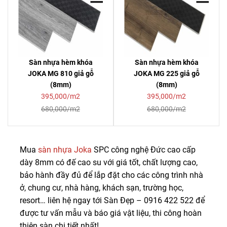
Sàn nhựa hèm khóa
Sàn nhựa hèm khóa
JOKA MG 810 giả gỗ
JOKA MG 225 giả gỗ
(8mm)
(8mm)
395,000/m2
395,000/m2
680,000/m2
680,000/m2
Mua
sàn nhựa Joka
SPC công nghệ Đức cao cấp
dày 8mm có đế cao su với giá tốt, chất lượng cao,
bảo hành đầy đủ để lắp đặt cho các công trình nhà
ở, chung cư, nhà hàng, khách sạn, trường học,
resort… liên hệ ngay tới Sàn Đẹp – 0916 422 522 để
được tư vấn mẫu và báo giá vật liệu, thi công hoàn
thiện sàn chi tiết nhất!