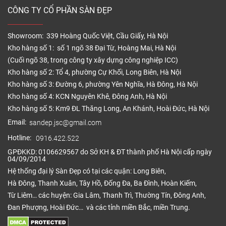
sản phẩm. Sản xuất và in màu dạng vân gỗ, tạo nét
CÔNG TY CỔ PHẦN SÀN ĐẸP
đẹp và hấp dẫn cho bề mặt ván sàn Joka SPC.
–
Lớp cốt nhựa SPC
: bao gồm các thành phần như
Showroom: 339 Hoàng Quốc Việt, Cầu Giấy, Hà Nội
nhựa nguyên sinh, keo, bột đá… được ép lại thành
Kho hàng số 1: số 1 ngõ 38 Đại Từ, Hoàng Mai, Hà Nội
tấm mỏng có khả năng chống nước vượt chội, chịu
(Cuối ngõ 38, trong công ty xây dựng công nghiệp ICC)
Kho hàng số 2: Tổ 4, phường Cự Khối, Long Biên, Hà Nội
lựa tốt và chống lại va đập trước các tác động từ
Kho hàng số 3: Đường 6, phường Yên Nghĩa, Hà Đông, Hà Nội
môi trường.
Kho hàng số 4: KCN Nguyên Khê, Đông Anh, Hà Nội
–
Lớp đế
: tích hợp lớp đế cao su IXPE được đặt ở
Kho hàng số 5: Km9 ĐL Thăng Long, An Khánh, Hoài Đức, Hà Nội
mặt dưới cùng của tấm sàn có tác dụng ngăn nước,
Email:
sandep.jsc@gmail.com
chống ẩm và tăng cường tính ổn định cho sản
Hotline:
0916.422.522
phẩm.
GPĐKKD: 0106629567 do Sở KH & ĐT thành phố Hà Nội cấp ngày
04/09/2014
Thông số kỹ thuật sàn nhựa Joka hèm
Hệ thống đại lý Sàn Đẹp có tại các quận: Long Biên,
khóa
Hà Đông, Thanh Xuân, Tây Hồ, Đống Đa, Ba Đình, Hoàn Kiếm,
– Kích thước sàn: 1224 x 153mm
Từ Liêm… các huyện: Gia Lâm, Thanh Trì, Thường Tín, Đông Anh,
Đan Phượng, Hoài Đức… và các tỉnh miền Bắc, miền Trung.
– Độ dày sàn: 8mm (có đế cao su IXPE)