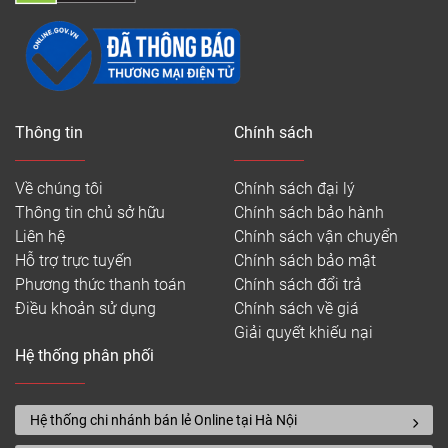
– Quy cách: 8 tấm/hộp = 1.4981m2
– Tiêu chuẩn: AC5, E1
– Mã sản phẩm: MG 253, MG 095, MG 810, MG 337,
MG 225, MG 207
Thông tin
Chính sách
Tham khảo thêm:
Sàn nhựa SPC giá rẻ
Về chúng tôi
Chính sách đại lý
Thông tin chủ sở hữu
Chính sách bảo hành
Ưu điểm nỗi trội của sàn nhựa Joka cao
Liên hệ
Chính sách vận chuyển
Hỗ trợ trực tuyến
Chính sách bảo mật
cấp
Phương thức thanh toán
Chính sách đổi trả
Điều khoản sử dụng
Chính sách về giá
Giải quyết khiếu nại
Hệ thống phân phối
Hệ thống chi nhánh bán lẻ Online tại Hà Nội