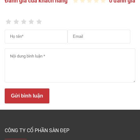
Đánh giá của khách hàng
0 đánh giá
khác nhau được các nhà sản xuất tung ra hàng
năm. Các mẫu mã thương hiệu ván sàn nhựa cũ bị
thay thế do lỗi mốt.
– Màu sắc sàn nhựa lát sàn không còn hợp thời,
không hợp xu hướng màu sắc hiện nay, khách hàng
ít lựa chọn.
– Khách hàng đặt hàng, mua sản phẩm riêng lẻ, số
lượng ít. Các mẫu mã lẻ, Sàn Đẹp khó bán lại vì số
lượng sản phẩm quá ít, không phù hợp với các công
trình dự án nhỏ.
– Các sản phẩm vật liệu sàn Vinyl giá rẻ được các
Gửi bình luận
chủ đầu tư, dự án, các đại lý phân phối sàn nhựa
đặt riêng mẫu mã sản phẩm, theo màu nhưng
không lấy hết hàng, bỏ hàng, hàng tồn kho.
Có nên mua sàn nhựa giá rẻ không?
CÔNG TY CỔ PHẦN SÀN ĐẸP
Quý khách hoàn toàn có thể lựa chọn tấm lát sàn