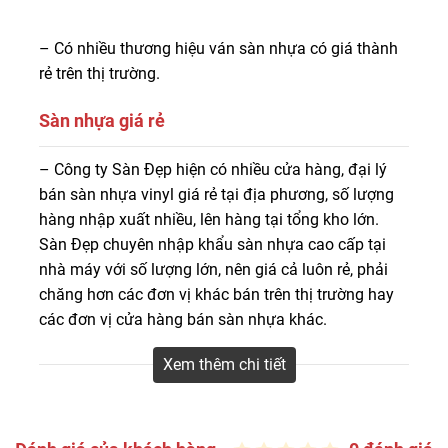
– Có nhiều thương hiệu ván sàn nhựa có giá thành
rẻ trên thị trường.
Sàn nhựa giá rẻ
Quý khách hàng đang có nhu cầu mua sàn nhựa giá rẻ,
– Công ty Sàn Đẹp hiện có nhiều cửa hàng, đại lý
hãy đến và tham khảo tại Công ty Sàn Đẹp. Tại Sàn Đẹp
bán sàn nhựa vinyl giá rẻ tại địa phương, số lượng
chúng tôi có mọi thương hiệu ván sàn nhựa giá rẻ từ giá
hàng nhập xuất nhiều, lên hàng tại tổng kho lớn.
thấp nhất đến trung bình và cao cấp. Đến với Sàn Đẹp
Sàn Đẹp chuyên nhập khẩu sàn nhựa cao cấp tại
chắc chắn sẽ mang lại niềm vui cho bạn.
nhà máy với số lượng lớn, nên giá cả luôn rẻ, phải
chăng hơn các đơn vị khác bán trên thị trường hay
các đơn vị cửa hàng bán sàn nhựa khác.
– Sàn Đẹp hàng tháng, hàng năm sẽ có các chương
Xem thêm chi tiết
trình sale sàn nhựa giá sốc, khách hàng thường
được mua nhiều săn sale, giá thành rất rẻ.
– Nhiều thương hiệu sàn nhựa giá rẻ, phong cách