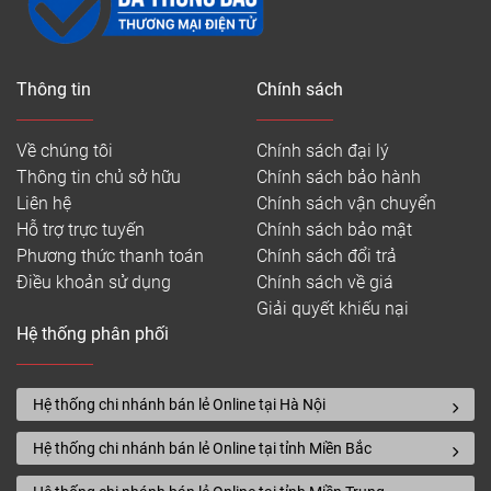
Thông tin
Chính sách
Về chúng tôi
Chính sách đại lý
Thông tin chủ sở hữu
Chính sách bảo hành
Liên hệ
Chính sách vận chuyển
Hỗ trợ trực tuyến
Chính sách bảo mật
Phương thức thanh toán
Chính sách đổi trả
Điều khoản sử dụng
Chính sách về giá
Giải quyết khiếu nại
Ván sàn giá rẻ vân gỗ đẹp
Hệ thống phân phối
Sàn nhựa tốt giá rẻ là vật liệu chất lượng cao, nhưng
bên cạnh đó quá trình thi công lắp đặt cũng không
Hệ thống chi nhánh bán lẻ Online tại Hà Nội
hề đơn giản. Có 4 loại sàn nhựa Vinyl giá rẻ khác
nhau như sàn nhựa có hèm khóa SPC, sàn nhựa
Hệ thống chi nhánh bán lẻ Online tại tỉnh Miền Bắc
PVC dán keo, sàn nhựa tự dán giá rẻ, sàn nhựa
cuộn.