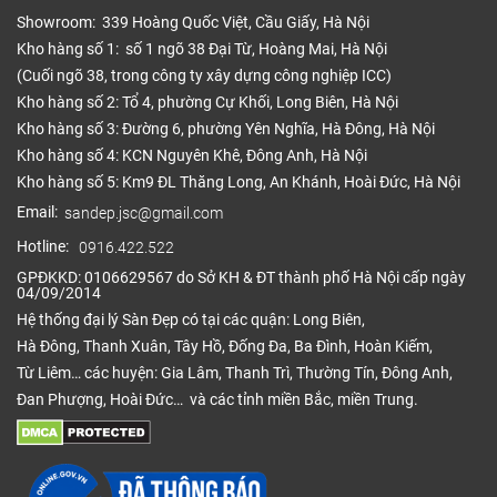
nhựa tốt giá rẻ cho gia đình mình. Các sản phẩm
Showroom: 339 Hoàng Quốc Việt, Cầu Giấy, Hà Nội
Kho hàng số 1: số 1 ngõ 38 Đại Từ, Hoàng Mai, Hà Nội
giá rẻ tại Sàn Đẹp luôn là hàng mới còn nguyên hộp,
(Cuối ngõ 38, trong công ty xây dựng công nghiệp ICC)
tem mác đầy đủ, nguồn gốc xuất xứ rõ ràng. Cam
Kho hàng số 2: Tổ 4, phường Cự Khối, Long Biên, Hà Nội
kết chất lượng sản phẩm.
Kho hàng số 3: Đường 6, phường Yên Nghĩa, Hà Đông, Hà Nội
Khách hàng mua sàn nhựa giá rẻ có nhiều
Kho hàng số 4: KCN Nguyên Khê, Đông Anh, Hà Nội
không?
Kho hàng số 5: Km9 ĐL Thăng Long, An Khánh, Hoài Đức, Hà Nội
Email:
sandep.jsc@gmail.com
Nhu cầu mua sàn nhựa giá rẻ tại Sàn Đẹp rất nhiều.
Ngoài khách hàng bán lẻ, bên cạnh đó là các cửa
Hotline:
0916.422.522
hàng, đại lý bán sàn nhựa cao cấp, các dự án,
GPĐKKD: 0106629567 do Sở KH & ĐT thành phố Hà Nội cấp ngày
04/09/2014
chung cư lớn…Tấm lát sàn nhựa giá rẻ
nhất
chất
Hệ thống đại lý Sàn Đẹp có tại các quận: Long Biên,
lượng luôn được nhiều khách hàng hướng đến vì giá
Hà Đông, Thanh Xuân, Tây Hồ, Đống Đa, Ba Đình, Hoàn Kiếm,
cả phải chăng, chất lượng tốt, được ứng dụng cao
Từ Liêm… các huyện: Gia Lâm, Thanh Trì, Thường Tín, Đông Anh,
trong đời sống.
Đan Phượng, Hoài Đức… và các tỉnh miền Bắc, miền Trung.
Nguyên nhân Sàn Đẹp không bán ván sàn
Vinyl đã qua sử dụng