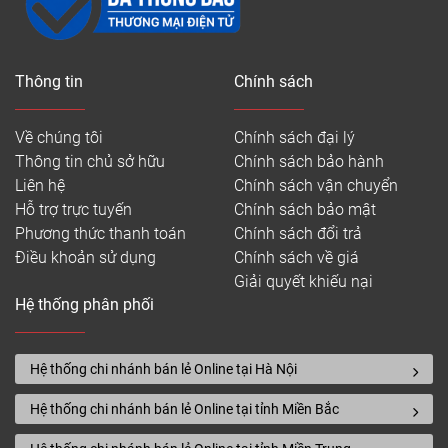
Thông tin
Chính sách
Về chúng tôi
Chính sách đại lý
Thông tin chủ sở hữu
Chính sách bảo hành
Liên hệ
Chính sách vận chuyển
Hỗ trợ trực tuyến
Chính sách bảo mật
Phương thức thanh toán
Chính sách đổi trả
Điều khoản sử dụng
Chính sách về giá
Giải quyết khiếu nại
Ván sàn giá rẻ vân gỗ đẹp
Hệ thống phân phối
Sàn nhựa tốt giá rẻ là vật liệu chất lượng cao, nhưng
bên cạnh đó quá trình thi công lắp đặt cũng không
Hệ thống chi nhánh bán lẻ Online tại Hà Nội
hề đơn giản. Có 4 loại sàn nhựa Vinyl giá rẻ khác
nhau như sàn nhựa có hèm khóa SPC, sàn nhựa
Hệ thống chi nhánh bán lẻ Online tại tỉnh Miền Bắc
PVC dán keo, sàn nhựa tự dán giá rẻ, sàn nhựa
cuộn.