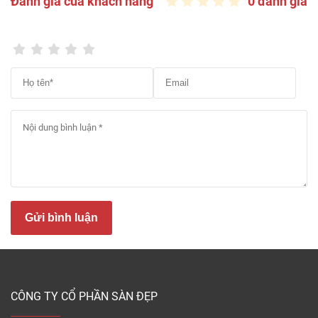
Đánh giá của khách hàng
0 đánh giá
khác nhau được các nhà sản xuất tung ra hàng
năm. Các mẫu mã thương hiệu ván sàn nhựa cũ bị
thay thế do lỗi mốt.
– Màu sắc sàn nhựa lát sàn không còn hợp thời,
không hợp xu hướng màu sắc hiện nay, khách hàng
ít lựa chọn.
– Khách hàng đặt hàng, mua sản phẩm riêng lẻ, số
lượng ít. Các mẫu mã lẻ, Sàn Đẹp khó bán lại vì số
lượng sản phẩm quá ít, không phù hợp với các công
trình dự án nhỏ.
– Các sản phẩm vật liệu sàn Vinyl giá rẻ được các
Gửi bình luận
chủ đầu tư, dự án, các đại lý phân phối sàn nhựa
đặt riêng mẫu mã sản phẩm, theo màu nhưng
không lấy hết hàng, bỏ hàng, hàng tồn kho.
Có nên mua sàn nhựa giá rẻ không?
CÔNG TY CỔ PHẦN SÀN ĐẸP
Quý khách hoàn toàn có thể lựa chọn tấm lát sàn