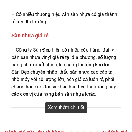
– Có nhiều thương hiệu ván sàn nhựa có giá thành
rẻ trên thị trường.
Sàn nhựa giá rẻ
Quý khách hàng đang có nhu cầu mua sàn nhựa giá rẻ,
– Công ty Sàn Đẹp hiện có nhiều cửa hàng, đại lý
hãy đến và tham khảo tại Công ty Sàn Đẹp. Tại Sàn Đẹp
bán sàn nhựa vinyl giá rẻ tại địa phương, số lượng
chúng tôi có mọi thương hiệu ván sàn nhựa giá rẻ từ giá
hàng nhập xuất nhiều, lên hàng tại tổng kho lớn.
thấp nhất đến trung bình và cao cấp. Đến với Sàn Đẹp
Sàn Đẹp chuyên nhập khẩu sàn nhựa cao cấp tại
chắc chắn sẽ mang lại niềm vui cho bạn.
nhà máy với số lượng lớn, nên giá cả luôn rẻ, phải
chăng hơn các đơn vị khác bán trên thị trường hay
các đơn vị cửa hàng bán sàn nhựa khác.
– Sàn Đẹp hàng tháng, hàng năm sẽ có các chương
Xem thêm chi tiết
trình sale sàn nhựa giá sốc, khách hàng thường
được mua nhiều săn sale, giá thành rất rẻ.
– Nhiều thương hiệu sàn nhựa giá rẻ, phong cách