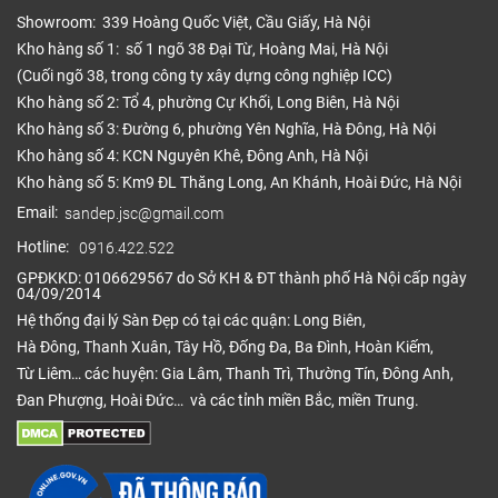
nhựa tốt giá rẻ cho gia đình mình. Các sản phẩm
Showroom: 339 Hoàng Quốc Việt, Cầu Giấy, Hà Nội
Kho hàng số 1: số 1 ngõ 38 Đại Từ, Hoàng Mai, Hà Nội
giá rẻ tại Sàn Đẹp luôn là hàng mới còn nguyên hộp,
(Cuối ngõ 38, trong công ty xây dựng công nghiệp ICC)
tem mác đầy đủ, nguồn gốc xuất xứ rõ ràng. Cam
Kho hàng số 2: Tổ 4, phường Cự Khối, Long Biên, Hà Nội
kết chất lượng sản phẩm.
Kho hàng số 3: Đường 6, phường Yên Nghĩa, Hà Đông, Hà Nội
Khách hàng mua sàn nhựa giá rẻ có nhiều
Kho hàng số 4: KCN Nguyên Khê, Đông Anh, Hà Nội
không?
Kho hàng số 5: Km9 ĐL Thăng Long, An Khánh, Hoài Đức, Hà Nội
Email:
sandep.jsc@gmail.com
Nhu cầu mua sàn nhựa giá rẻ tại Sàn Đẹp rất nhiều.
Ngoài khách hàng bán lẻ, bên cạnh đó là các cửa
Hotline:
0916.422.522
hàng, đại lý bán sàn nhựa cao cấp, các dự án,
GPĐKKD: 0106629567 do Sở KH & ĐT thành phố Hà Nội cấp ngày
04/09/2014
chung cư lớn…Tấm lát sàn nhựa giá rẻ
nhất
chất
Hệ thống đại lý Sàn Đẹp có tại các quận: Long Biên,
lượng luôn được nhiều khách hàng hướng đến vì giá
Hà Đông, Thanh Xuân, Tây Hồ, Đống Đa, Ba Đình, Hoàn Kiếm,
cả phải chăng, chất lượng tốt, được ứng dụng cao
Từ Liêm… các huyện: Gia Lâm, Thanh Trì, Thường Tín, Đông Anh,
trong đời sống.
Đan Phượng, Hoài Đức… và các tỉnh miền Bắc, miền Trung.
Nguyên nhân Sàn Đẹp không bán ván sàn
Vinyl đã qua sử dụng