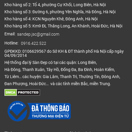
Kho hàng số 2: Tổ 4, phường Cự Khối, Long Biên, Hà Nội
Kho hàng số 3: Đường 6, phường Yên Nghĩa, Hà Đông, Hà Nội
Kho hàng số 4: KCN Nguyên Khê, Đông Anh, Hà Nội
Kho hàng số 5: Km9 ĐL Thăng Long, An Khánh, Hoài Đức, Hà Nội
Email:
sandep.jsc@gmail.com
Hotline:
0916.422.522
GPĐKKD: 0106629567 do Sở KH & ĐT thành phố Hà Nội cấp ngày
04/09/2014
Sàn nhựa cuộn vân đá đẹp
Hệ thống đại lý Sàn Đẹp có tại các quận: Long Biên,
Hà Đông, Thanh Xuân, Tây Hồ, Đống Đa, Ba Đình, Hoàn Kiếm,
Sàn nhựa cuộn cũng cực kỳ linh hoạt và có sẵn
Từ Liêm… các huyện: Gia Lâm, Thanh Trì, Thường Tín, Đông Anh,
trong nhiều màu sắc và phong cách. Đội ngũ thiết
Đan Phượng, Hoài Đức… và các tỉnh miền Bắc, miền Trung.
kế của chúng tôi có thể mô phỏng giao diện của bất
kỳ loại sàn nào như sàn gỗ tự nhiên, sàn đá, sàn
gạch, thảm trải sàn…. Sử dụng công nghệ hiện đại,
thông minh tạo ra các lớp vân họa tiết, kiểu dáng
không khác gì so với sản phẩm ban đầu. Chúng tôi
còn tạo thêm những họa tiết trên sản phẩm sao cho
tự nhiên nhất đến mức khó có thể phân biệt. Ngoài