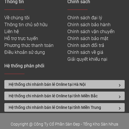
Thông tin
Chính sách
ra sàn nhựa vinyl dạng cuộn còn mang lại sự thoải
mái khi đi lại dưới chân vì nó có cấu trúc nhựa dẻo
Về chúng tôi
Chính sách đại lý
đàn hồi mà các sàn khác không có được.
Thông tin chủ sở hữu
Chính sách bảo hành
Cuộn nhựa trải sàn
có khả năng chống nước, nấm
Liên hệ
Chính sách vận chuyển
mốc và vết bẩn. Chất lỏng ở trên bề mặt có thể dễ
Hỗ trợ trực tuyến
Chính sách bảo mật
dàng bị xóa sạch, vì vậy sự cố tràn nước, ngập nước
Phương thức thanh toán
Chính sách đổi trả
không phải là vấn đề cần lo lắng đối với sàn nhựa
Điều khoản sử dụng
Chính sách về giá
cuộn cao cấp. Và trong khi chúng ta đang vật lộn
Giải quyết khiếu nại
với vấn đề làm sạch, thì nó dễ dàng đến mức, bạn
Hệ thống phân phối
chỉ cần bỏ ra vào phút là nó hoàn toàn sạch sàn
như ban đầu.
Hệ thống chi nhánh bán lẻ Online tại Hà Nội
Hệ thống chi nhánh bán lẻ Online tại tỉnh Miền Bắc
Hệ thống chi nhánh bán lẻ Online tại tỉnh Miền Trung
Copyright @ Công Ty Cổ Phần Sàn Đẹp - Tổng Kho Sàn Nhựa