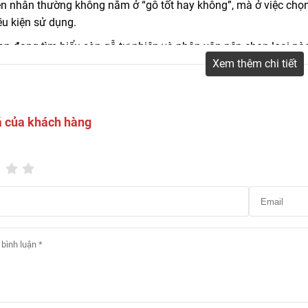
n nhân thường không nằm ở “gỗ tốt hay không”, mà ở việc chọn 
ều kiện sử dụng.
n đang tìm hiểu sàn gỗ tự nhiên và phân vân nên chọn loại nào,
ạn hiểu rõ trước khi quyết định.
Xem thêm chi tiết
á của khách hàng