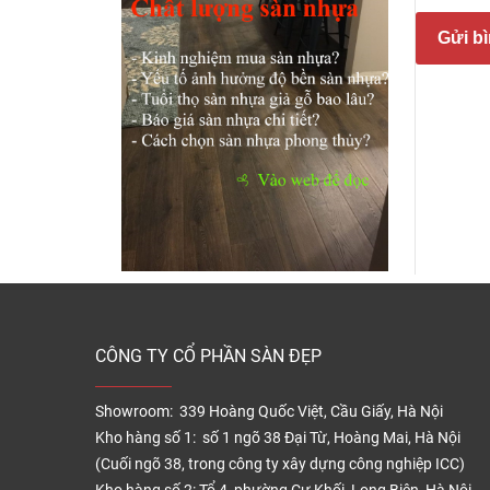
Gửi bì
Sự th
Không
Sàn gỗ
Các lo
hoặc 
Gỗ tự
CÔNG TY CỔ PHẦN SÀN ĐẸP
Dù là 
Nếu sấ
Showroom: 339 Hoàng Quốc Việt, Cầu Giấy, Hà Nội
vênh, 
Kho hàng số 1: số 1 ngõ 38 Đại Từ, Hoàng Mai, Hà Nội
(Cuối ngõ 38, trong công ty xây dựng công nghiệp ICC)
Giá ca