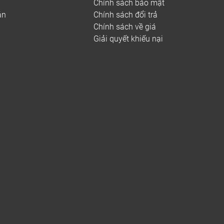
Chính sách bảo mật
uộc vào độ hiếm, chi phí nhập khẩu… Có những
án
Chính sách đổi trả
hu cầu sử dụng.
Chính sách về giá
Giải quyết khiếu nại