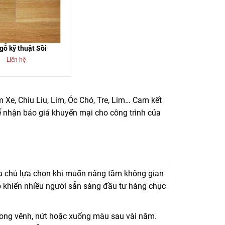
gỗ kỹ thuật Sồi
Liên hệ
 Xe, Chiu Liu, Lim, Óc Chó, Tre, Lim… Cam kết
 nhận báo giá khuyến mại cho công trình của
 Liu, Lim, Óc Chó, Tre, Lim... Cam kết đúng nguồn
ia chủ lựa chọn khi muốn nâng tầm không gian
 mại cho công trình của mình nhé!
o khiến nhiều người sẵn sàng đầu tư hàng chục
g cong vênh, nứt hoặc xuống màu sau vài năm.