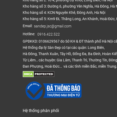
Kho hàng số 2: Tổ 4, phường Cự Khối, Long Biên, Hà Nội
Nhiều 
Kho hàng số 3: Đường 6, phường Yên Nghĩa, Hà Đông, Hà 
loại g
Kho hàng số 4: KCN Nguyên Khê, Đông Anh, Hà Nội
Kho hàng số 5: Km9 ĐL Thăng Long, An Khánh, Hoài Đức, 
Các l
Email:
sandep.jsc@gmail.com
Sàn g
Hotline:
0916.422.522
GPĐKKD: 0106629567 do Sở KH & ĐT thành phố Hà Nội c
Hệ thống đại lý Sàn Đẹp có tại các quận: Long Biên,
Hà Đông, Thanh Xuân, Tây Hồ, Đống Đa, Ba Đình, Hoàn Ki
Từ Liêm… các huyện: Gia Lâm, Thanh Trì, Thường Tín, Đông
Đan Phượng, Hoài Đức… và các tỉnh miền Bắc, miền Trung
Hệ thống phân phối