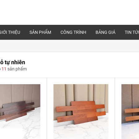
GIỚI THIỆU
SẢN PHẨM
CÔNG TRÌNH
BẢNG GIÁ
TIN TỨ
ỗ tự nhiên
ó
11
sản phẩm