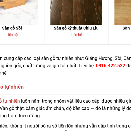
Sàn gỗ Sồi
Sàn gỗ kỹ thuật Chiu Liu
Sàn 
Liên hệ
Liên hệ
 cung cấp các loại sàn gỗ tự nhiên như: Giáng Hương, Sồi, Căm
guồn gốc, chất lượng và giá tốt nhất. Liên hệ:
0916.422.522
để
nhé!
ỗ tự nhiên
n cung cấp các loại sàn gỗ tự nhiên như: Giáng Hương, Sồi, Căm Xe, Chiu
ỗ tự nhiên
luôn nằm trong nhóm vật liệu cao cấp, được nhiều g
chất lượng và giá tốt nhất. Liên hệ:
0916.422.522
để nhận báo giá khuyến
Vân gỗ thật, cảm giác ấm chân, độ bền cao — đó là những lý d
ng trăm triệu đồng.
iên, không ít người bỏ ra số tiền lớn nhưng vẫn gặp tình trạn