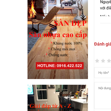
Nguyê
với đi
Nếu bạ
giúp b
Đánh gi