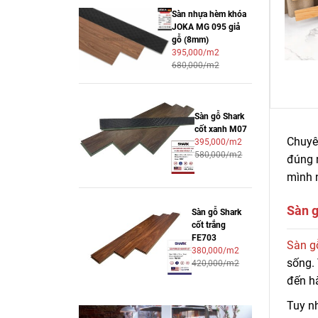
Sàn nhựa hèm khóa
JOKA MG 095 giả
gỗ (8mm)
395,000/m2
680,000/m2
Sàn gỗ Shark
cốt xanh M07
Chuyên
395,000/m2
580,000/m2
đúng n
mình 
Sàn g
Sàn gỗ Shark
cốt trắng
FE703
Chuyê
Sàn g
380,000/m2
gốc, 
sống. 
420,000/m2
đến hà
Tuy nh