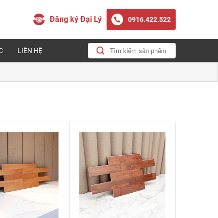
Đăng ký Đại Lý
0916.422.522
C
LIÊN HỆ