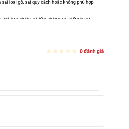
sai loại gỗ, sai quy cách hoặc không phù hợp
 giá bao nhiêu, có bền không bài viết này sẽ
0 đánh giá